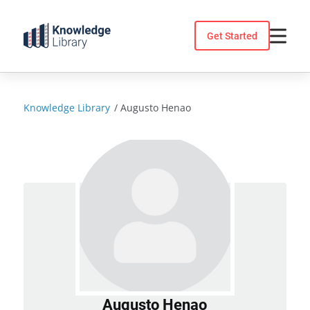
Skip
to
Get Started
content
Knowledge Library
/
Augusto Henao
Augusto Henao