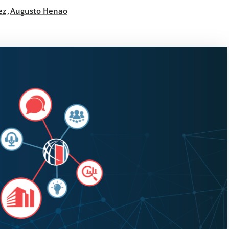
,
ez
Augusto Henao