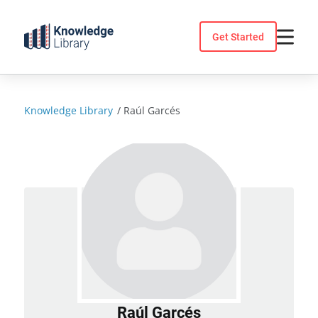
Skip
to
Get Started
content
Knowledge Library
/
Raúl Garcés
Raúl Garcés